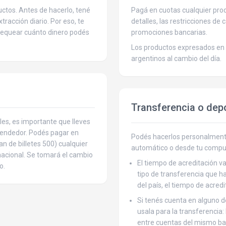
ctos. Antes de hacerlo, tené
Pagá en cuotas cualquier produ
tracción diario. Por eso, te
detalles, las restricciones de 
hequear cuánto dinero podés
promociones bancarias.
Los productos expresados en 
argentinos al cambio del día.
Transferencia o dep
les, es importante que lleves
 vendedor. Podés pagar en
Podés hacerlos personalmente
an de billetes 500) cualquier
automático o desde tu compu
rnacional. Se tomará el cambio
El tiempo de acreditación va
o.
tipo de transferencia que ha
del país, el tiempo de acred
Si tenés cuenta en alguno 
usala para la transferencia:
entre cuentas del mismo ba