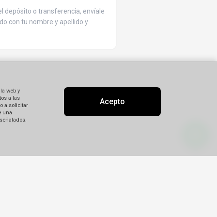
l depósito o transferencia, envíale
do con tu nombre y apellido y
 la web y
os a las
Acepto
 a solicitar
e una
 señalados.