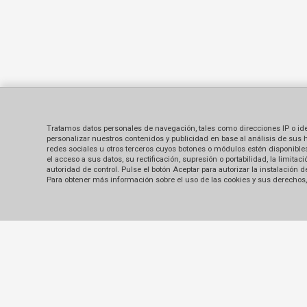
Tratamos datos personales de navegación, tales como direcciones IP o identi
personalizar nuestros contenidos y publicidad en base al análisis de sus 
redes sociales u otros terceros cuyos botones o módulos estén disponibles 
el acceso a sus datos, su rectificación, supresión o portabilidad, la limi
autoridad de control. Pulse el botón Aceptar para autorizar la instalación
Para obtener más información sobre el uso de las cookies y sus derechos, 
Contacto
Sobre nosotros