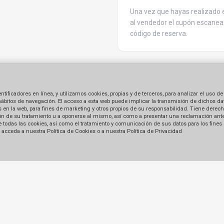
Una vez que hayas realizado e
al vendedor el cupón escanea
código de reserva.
ficadores en línea, y utilizamos cookies, propias y de terceros, para analizar el uso de
hábitos de navegación. El acceso a esta web puede implicar la transmisión de dichos dat
en la web, para fines de marketing y otros propios de su responsabilidad. Tiene derecho
tación de su tratamiento u a oponerse al mismo, así como a presentar una reclamación ant
 de todas las cookies, así como el tratamiento y comunicación de sus datos para los fines
acceda a nuestra Política de Cookies o a nuestra Política de Privacidad
Enlaces
Formas de pago